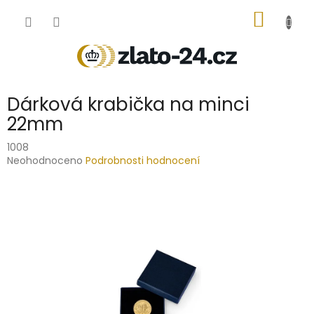
Přejít
NÁKUP
na
obsah
KOŠÍK
Dárková krabička na minci
22mm
1008
Průměrné
Neohodnoceno
Podrobnosti hodnocení
hodnocení
produktu
je
0,0
z
5
hvězdiček.