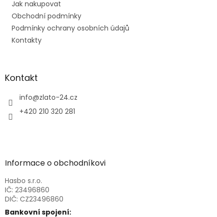
Jak nakupovat
í
Obchodní podmínky
Podmínky ochrany osobních údajů
Kontakty
Kontakt
info
@
zlato-24.cz
+420 210 320 281
Informace o obchodníkovi
Hasbo s.r.o.
IČ: 23496860
DIČ: CZ23496860
Bankovní spojení: