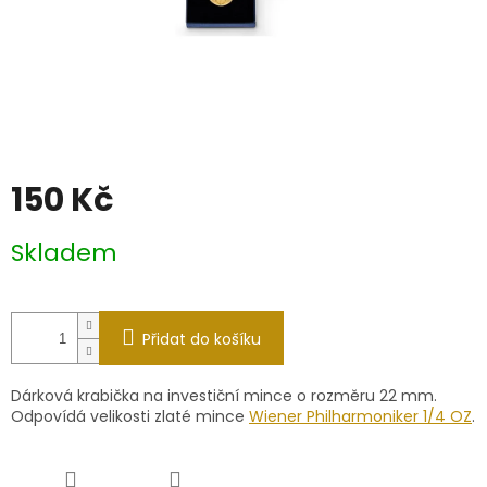
150 Kč
Měrná
Skladem
cena:
Přidat do košíku
Dárková krabička na investiční mince o rozměru 22 mm.
Odpovídá velikosti zlaté mince
Wiener Philharmoniker 1/4 OZ
.