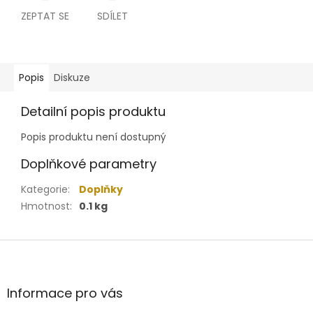
ZEPTAT SE
SDÍLET
Popis
Diskuze
Detailní popis produktu
Popis produktu není dostupný
Doplňkové parametry
Kategorie
:
Doplňky
Hmotnost
:
0.1 kg
Z
á
p
a
Informace pro vás
t