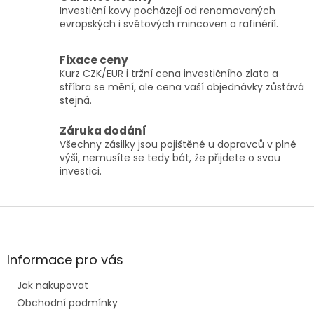
n
í
Investiční kovy pocházejí od renomovaných
í
p
evropských i světových mincoven a rafinérií.
r
v
Fixace ceny
k
Kurz CZK/EUR i tržní cena investičního zlata a
y
stříbra se mění, ale cena vaší objednávky zůstává
v
stejná.
ý
p
i
Záruka dodání
s
Všechny zásilky jsou pojištěné u dopravců v plné
u
výši, nemusíte se tedy bát, že přijdete o svou
investici.
Z
á
p
a
Informace pro vás
t
Jak nakupovat
í
Obchodní podmínky