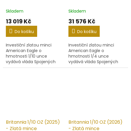
Skladem
Skladem
13 019 Kč
31 576 Kč
Do košíku
Do košíku
Investiční zlatou minci
Investiční zlatou minci
American Eagle o
American Eagle o
hmotnosti 1/10 unce
hmotnosti 1/4 unce
vydává vláda Spojených
vydává vláda Spojených
států amerických. Mince se
států amerických. Mince se
razí od roku 1986.
razí od roku 1986.
Britannia 1/10 OZ (2025)
Britannia 1/10 OZ (2026)
- Zlatá mince
- Zlatá mince