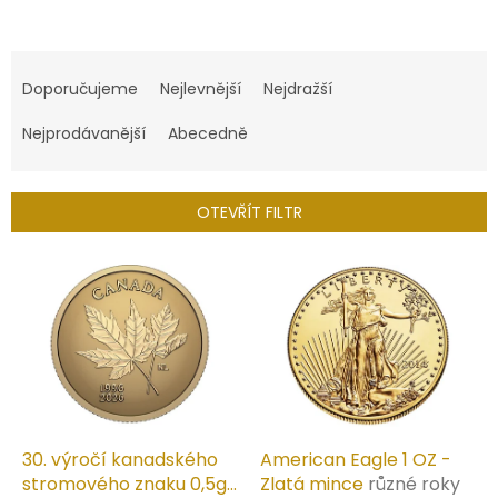
Ř
a
Doporučujeme
Nejlevnější
Nejdražší
z
e
Nejprodávanější
Abecedně
n
í
p
OTEVŘÍT FILTR
r
o
V
d
ý
u
p
k
i
t
s
ů
p
r
o
d
30. výročí kanadského
American Eagle 1 OZ -
u
stromového znaku 0,5g
Zlatá mince
různé roky