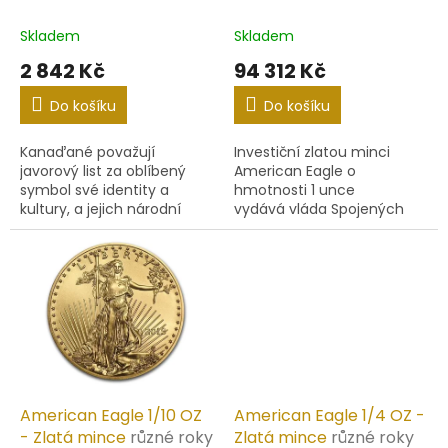
k
(2026) - Zlatá mince
t
Skladem
Skladem
ů
2 842 Kč
94 312 Kč
Do košíku
Do košíku
Kanaďané považují
Investiční zlatou minci
javorový list za oblíbený
American Eagle o
symbol své identity a
hmotnosti 1 unce
kultury, a jejich národní
vydává vláda Spojených
strom javor je výrazem
států amerických. Mince se
této národní hrdosti. Tato
razí od roku 1986.
malá mince o průměru 11
mm z ryzího...
American Eagle 1/10 OZ
American Eagle 1/4 OZ -
- Zlatá mince
různé roky
Zlatá mince
různé roky