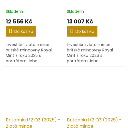
Skladem
Skladem
12 556 Kč
13 007 Kč
Do košíku
Do košíku
Investiční zlatá mince
Investiční zlatá mince
britské mincovny Royal
britské mincovny Royal
Mint z roku 2025 s
Mint z roku 2026 s
portrétem Jeho
portrétem Jeho
Veličenstva krále Karla III.
Veličenstva krále Karla III.
Britannia 1/2 OZ (2025) -
Britannia 1/2 OZ (2026) -
Zlatá mince
Zlatá mince