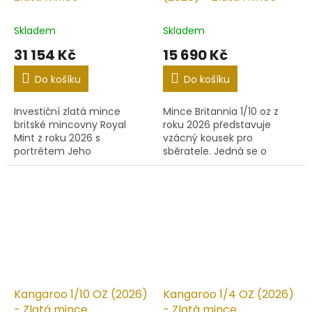
Skladem
Skladem
31 154 Kč
15 690 Kč
Do košíku
Do košíku
Investiční zlatá mince
Mince Britannia 1/10 oz z
britské mincovny Royal
roku 2026 představuje
Mint z roku 2026 s
vzácný kousek pro
portrétem Jeho
sběratele. Jedná se o
Veličenstva krále Karla III.
limitovanou edici 500 kusů
po celém světě, což z ní
činí exkluzivní sběratelskou
položku....
Kangaroo 1/10 OZ (2026)
Kangaroo 1/4 OZ (2026)
- Zlatá mince
- Zlatá mince