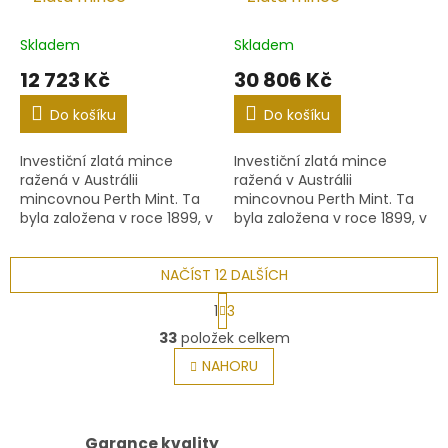
Skladem
Skladem
12 723 Kč
30 806 Kč
Do košíku
Do košíku
Investiční zlatá mince
Investiční zlatá mince
ražená v Austrálii
ražená v Austrálii
mincovnou Perth Mint. Ta
mincovnou Perth Mint. Ta
byla založena v roce 1899, v
byla založena v roce 1899, v
té době jako pobočka
té době jako pobočka
Britské královské mincovny.
Britské královské mincovny.
Dnes je plně vlastněna...
NAČÍST 12 DALŠÍCH
Dnes je plně vlastněna...
S
1
3
t
O
r
33
položek celkem
v
á
l
NAHORU
n
á
k
o
d
v
a
á
c
Garance kvality