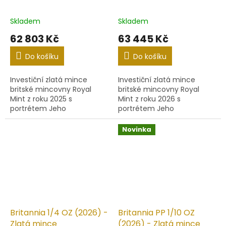
Skladem
Skladem
62 803 Kč
63 445 Kč
Do košíku
Do košíku
Investiční zlatá mince
Investiční zlatá mince
britské mincovny Royal
britské mincovny Royal
Mint z roku 2025 s
Mint z roku 2026 s
portrétem Jeho
portrétem Jeho
Veličenstva krále Karla III.
Veličenstva krále Karla III.
Novinka
Britannia 1/4 OZ (2026) -
Britannia PP 1/10 OZ
Zlatá mince
(2026) - Zlatá mince