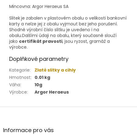
Mincovna: Argor Heraeus SA
Slitek
je zabalen v plastovém obalu o velikosti bankovní
karty a nelze jej z obalu vyjmout bez jeho porušení.
Shodné výrobní číslo slitku je uvedeno i na
obalu.Dalšími údaji na obalu, který současně slouží
jako
certifikát pravosti
, jsou ryzost, gramáž a
výrobce.
Doplňkové parametry
Kategorie
:
Zlaté slitky a cihly
Hmotnost
:
0.01 kg
Váha
:
10g
Výrobce
:
Argor Heraeus
Z
á
p
a
Informace pro vás
t