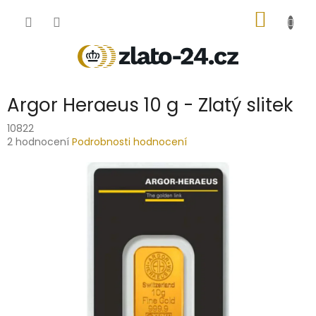
Přejít
NÁKUP
na
obsah
KOŠÍK
Argor Heraeus 10 g - Zlatý slitek
10822
Průměrné
2 hodnocení
Podrobnosti hodnocení
hodnocení
produktu
je
5,0
z
5
hvězdiček.