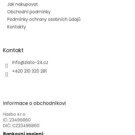
Jak nakupovat
í
Obchodní podmínky
Podmínky ochrany osobních údajů
Kontakty
Kontakt
info
@
zlato-24.cz
+420 210 320 281
Informace o obchodníkovi
Hasbo s.r.o.
IČ: 23496860
DIČ: CZ23496860
Bankovní spojení: