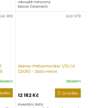
rakouské mincovny
Münze Österreich.
Kód:
969
Kód:
978
Z
Wiener Philharmoniker 1/10 OZ
ná
(2026) - Zlatá mince
Skladem
Skladem
košíku
Do košíku
12 162 Kč
Investiční zlatá