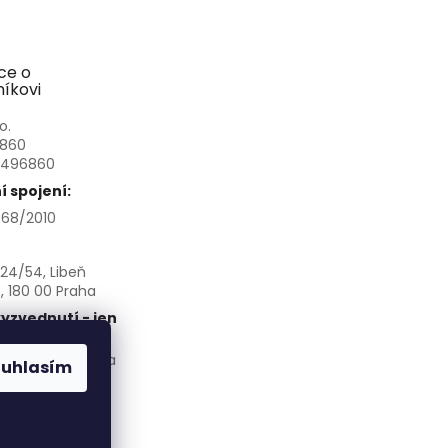
ce o
íkovi
o.
6860
3496860
 spojení:
68/2010
24/54, Libeň
, 180 00 Praha
yzvednutí - jen
chozí domluvě:
á 266/145, Praha
ouhlasím