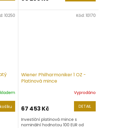
d:
10250
Kód:
10170
atý
Wiener Philharmoniker 1 OZ -
Platinová mince
Skladem
Vyprodáno
DETAIL
košíku
67 453 Kč
Investiční platinová mince s
nominální hodnotou 100 EUR od