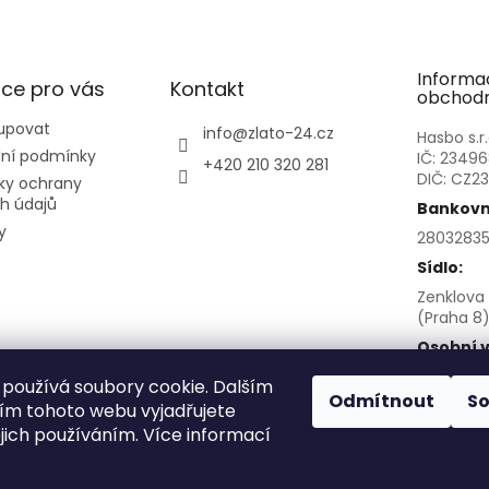
i
s
u
Informa
ce pro vás
Kontakt
obchodn
upovat
info
@
zlato-24.cz
Hasbo s.r.
ní podmínky
IČ: 2349
+420 210 320 281
DIČ: CZ2
ky ochrany
h údajů
Bankovní
y
28032835
Sídlo:
Zenklova 
(Praha 8)
Osobní v
po před
používá soubory cookie. Dalším
Sokolovsk
Odmítnout
S
m tohoto webu vyjadřujete
8
ejich používáním. Více informací