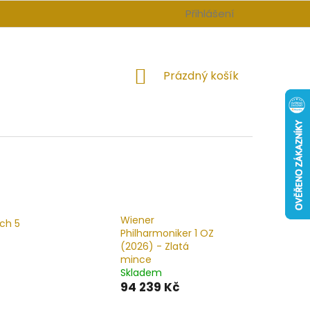
Přihlášení
NÁKUPNÍ
Prázdný košík
KOŠÍK
Wiener
ch 5
Philharmoniker 1 OZ
(2026) - Zlatá
mince
Skladem
94 239 Kč