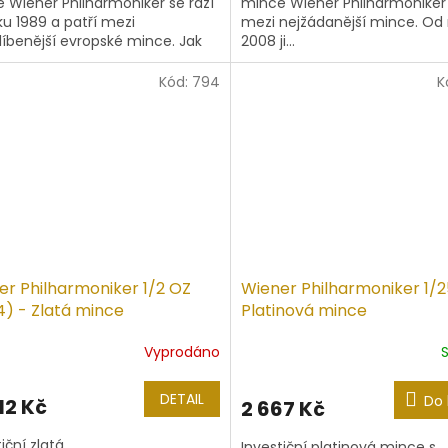
 Wiener Philharmoniker se razí
mince Wiener Philharmoniker 
5
ku 1989 a patří mezi
mezi nejžádanější mince. Od 
hvězdiček.
líbenější evropské mince. Jak
2008 ji...
ídá její název, je ražena podle
hy...
Kód:
794
K
er Philharmoniker 1/2 OZ
Wiener Philharmoniker 1/2
4) - Zlatá mince
Platinová mince
Vyprodáno
DETAIL
Do 
12 Kč
2 667 Kč
iční zlatá
Investiční platinová mince s