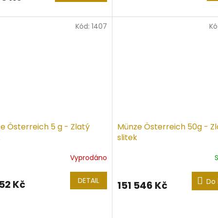
5,0
z
5
Kód:
1407
Kó
iček.
hvězdiček.
 Österreich 5 g - Zlatý
Münze Österreich 50g - Zl
k
slitek
Vyprodáno
ěrné
ocení
ktu
DETAIL
Do 
952 Kč
151 546 Kč