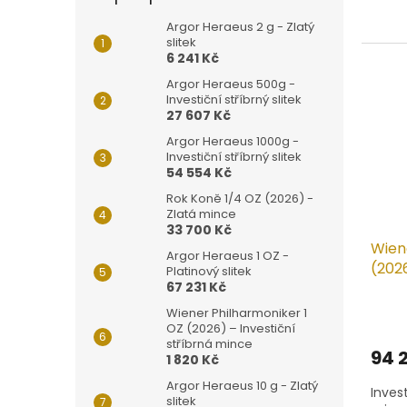
hvězd
Argor Heraeus 2 g - Zlatý
slitek
6 241 Kč
Argor Heraeus 500g -
Investiční stříbrný slitek
27 607 Kč
Argor Heraeus 1000g -
Investiční stříbrný slitek
54 554 Kč
Rok Koně 1/4 OZ (2026) -
Zlatá mince
33 700 Kč
Wien
Argor Heraeus 1 OZ -
(202
Platinový slitek
67 231 Kč
Wiener Philharmoniker 1
OZ (2026) – Investiční
stříbrná mince
94 
1 820 Kč
Argor Heraeus 10 g - Zlatý
Invest
slitek