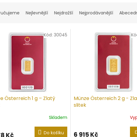
ručujeme
Nejlevnější
Nejdražší
Nejprodávanější
Abeced
Kód:
30045
Kó
 Österreich 1 g – Zlatý
Münze Österreich 2 g - Zl
k
slitek
Skladem
Vy
ěrné
Průměrné
ocení
hodnocení
ktu
produktu
Do košíku
6 915 Kč
78 Kč
je