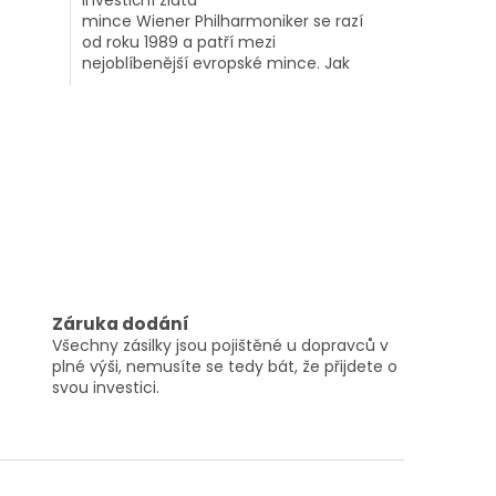
Investiční zlatá
mince Wiener Philharmoniker se razí
od roku 1989 a patří mezi
nejoblíbenější evropské mince. Jak
napovídá její název, je ražena podle
předlohy...
Záruka dodání
Všechny zásilky jsou pojištěné u dopravců v
plné výši, nemusíte se tedy bát, že přijdete o
svou investici.