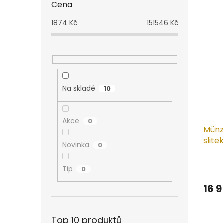
Cena
5,0
z
1874
Kč
151546
Kč
5
hvězd
Na skladě
10
Akce
0
Münze
slite
Novinka
0
Prům
Tip
0
hodn
produ
16 
je
5,0
z
Top 10 produktů
5