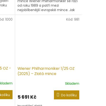
patří
mince Wiener Philharmoniker se razí
roku
od roku 1989 a patří mezi
nejoblíbenější evropské mince. Jak
napovídá její název, je ražena podle
předlohy...
ód:
1000
Kód:
981
5 OZ -
Wiener Philharmoniker 1/25 OZ
(2025) – Zlatá mince
Skladem
Skladem
košíku
Do košíku
5 691 Kč