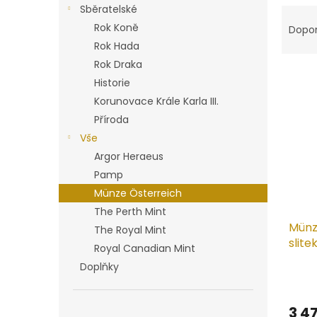
n
Sběratelské
Ř
e
a
Rok Koně
l
Dopo
z
Rok Hada
e
Rok Draka
V
n
Historie
ý
í
Korunovace Krále Karla III.
p
p
i
r
Příroda
s
o
Vše
p
d
Argor Heraeus
r
u
Pamp
o
k
Münze Österreich
d
t
The Perth Mint
u
ů
Münze
k
The Royal Mint
slite
t
Royal Canadian Mint
ů
Doplňky
Prům
hodn
produ
3 4
je