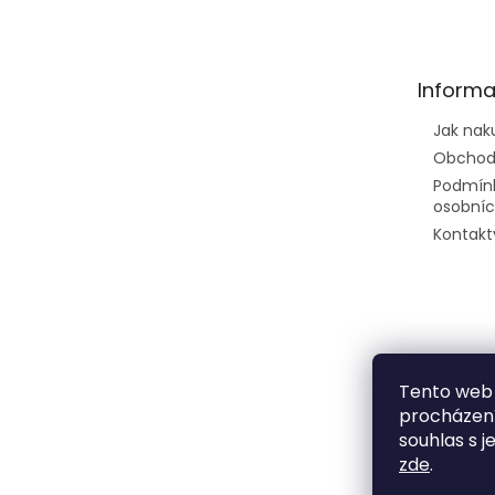
p
a
t
Informa
í
Jak nak
Obchod
Podmín
osobníc
Kontakt
Tento web 
procházení
souhlas s j
zde
.