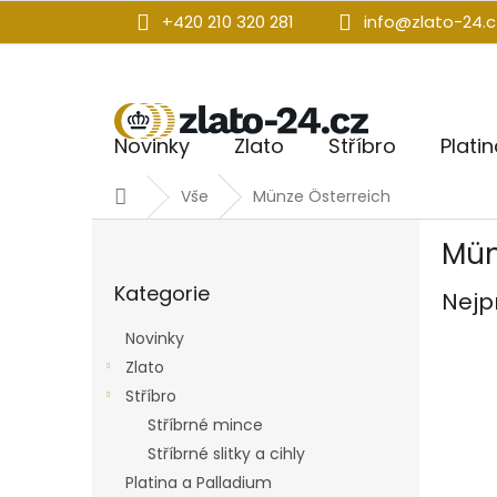
Přejít
+420 210 320 281
info@zlato-24.c
na
obsah
Novinky
Zlato
Stříbro
Plati
Domů
Vše
Münze Österreich
P
Mün
o
Přeskočit
s
Kategorie
kategorie
Nejp
t
r
Novinky
a
Zlato
n
Stříbro
n
í
Stříbrné mince
p
Stříbrné slitky a cihly
a
Platina a Palladium