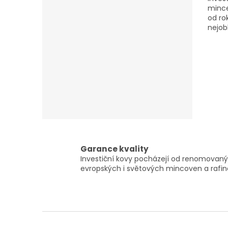
mince
od ro
nejob
napov
předl
Garance kvality
Investiční kovy pocházejí od renomovan
evropských i světových mincoven a rafiné
Z
á