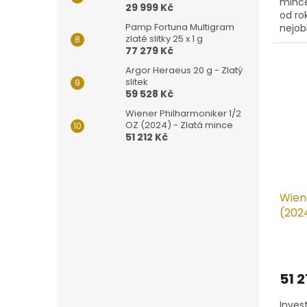
mince
29 999 Kč
od ro
Pamp Fortuna Multigram
nejob
zlaté slitky 25 x 1 g
napov
77 279 Kč
předlo
Argor Heraeus 20 g - Zlatý
slitek
59 528 Kč
Wiener Philharmoniker 1/2
OZ (2024) - Zlatá mince
51 212 Kč
Wien
(202
51 2
Invest