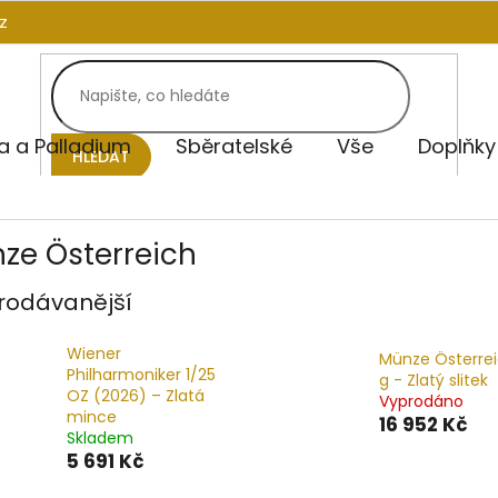
z
na a Palladium
Sběratelské
Vše
Doplňky
HLEDAT
ze Österreich
rodávanější
Wiener
Münze Österrei
Philharmoniker 1/25
g - Zlatý slitek
OZ (2026) – Zlatá
Vyprodáno
mince
16 952 Kč
Skladem
5 691 Kč