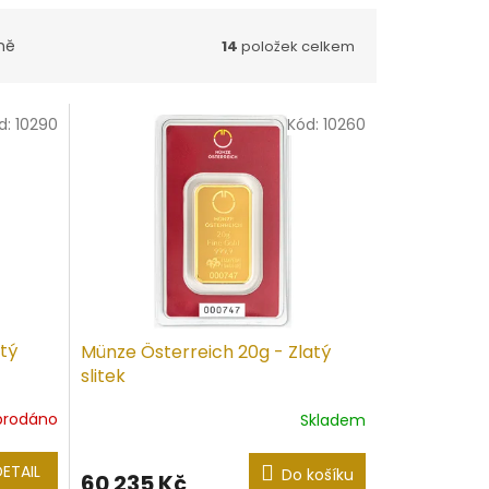
ně
14
položek celkem
d:
10290
Kód:
10260
atý
Münze Österreich 20g - Zlatý
slitek
prodáno
Skladem
DETAIL
Do košíku
60 235 Kč