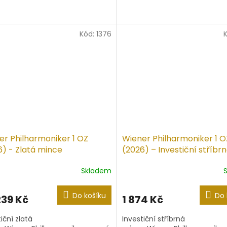
iček.
Kód:
1376
er Philharmoniker 1 OZ
Wiener Philharmoniker 1 O
6) - Zlatá mince
(2026) – Investiční stříbr
mince
Skladem
Průměrné
hodnocení
produktu
Do košíku
Do 
239 Kč
1 874 Kč
je
4,0
iční zlatá
Investiční stříbrná
z