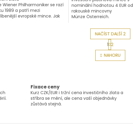
 Wiener Philharmoniker se razí
nominální hodnotou 4 EUR od
ku 1989 a patří mezi
rakouské mincovny
líbenější evropské mince. Jak
Münze Österreich.
ídá její název, je ražena podle
ohy Vídeňské...
NAČÍST DALŠÍ 2
S
1
2
t
O
r
v
NAHORU
á
l
n
á
k
d
o
a
v
c
á
í
n
Fixace ceny
p
í
ých
Kurz CZK/EUR i tržní cena investičního zlata a
r
rií.
stříbra se mění, ale cena vaší objednávky
v
zůstává stejná.
k
y
v
ý
p