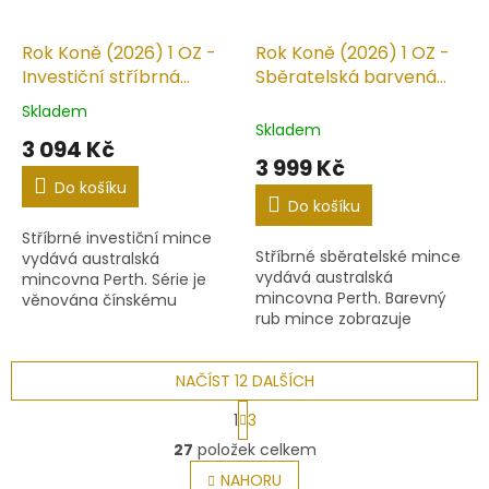
Rok Koně (2026) 1 OZ -
Rok Koně (2026) 1 OZ -
Investiční stříbrná
Sběratelská barvená
mince
mince
Skladem
Průměrné
Skladem
hodnocení
3 094 Kč
produktu
3 999 Kč
je
Do košíku
5,0
Do košíku
z
Stříbrné investiční mince
5
Stříbrné sběratelské mince
vydává australská
hvězdiček.
vydává australská
mincovna Perth. Série je
mincovna Perth. Barevný
věnována čínskému
rub mince zobrazuje
lunárnímu kalendáři.
majestátní klisnu vedle
Dvanáctiletý cyklus začal v
jejího mladého hříběte, oba
roce 2020 rokem myši a
NAČÍST 12 DALŠÍCH
s elegantními hřívami v...
bude končit v roce...
S
1
3
t
O
r
27
položek celkem
v
á
l
NAHORU
n