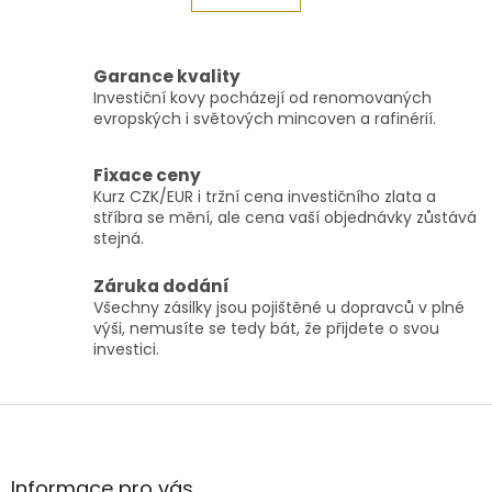
á
k
o
d
v
a
á
c
Garance kvality
n
í
Investiční kovy pocházejí od renomovaných
í
p
evropských i světových mincoven a rafinérií.
r
v
Fixace ceny
k
Kurz CZK/EUR i tržní cena investičního zlata a
y
stříbra se mění, ale cena vaší objednávky zůstává
v
stejná.
ý
p
i
Záruka dodání
s
Všechny zásilky jsou pojištěné u dopravců v plné
u
výši, nemusíte se tedy bát, že přijdete o svou
investici.
Z
á
p
a
Informace pro vás