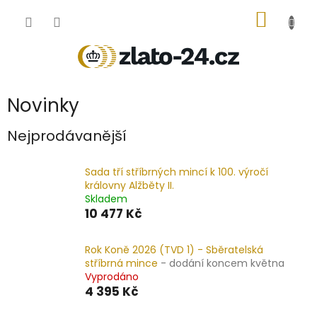
Přejít
NÁKUP
na
obsah
KOŠÍK
Novinky
Nejprodávanější
Sada tří stříbrných mincí k 100. výročí
královny Alžběty II.
Skladem
10 477 Kč
Rok Koně 2026 (TVD 1) - Sběratelská
stříbrná mince
- dodání koncem května
Vyprodáno
4 395 Kč