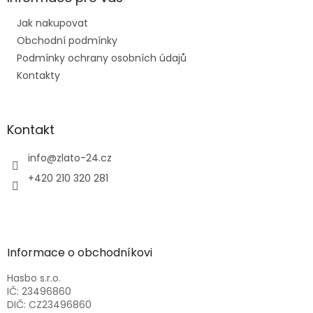
t
Jak nakupovat
í
Obchodní podmínky
Podmínky ochrany osobních údajů
Kontakty
Kontakt
info
@
zlato-24.cz
+420 210 320 281
Informace o obchodníkovi
Hasbo s.r.o.
IČ: 23496860
DIČ: CZ23496860