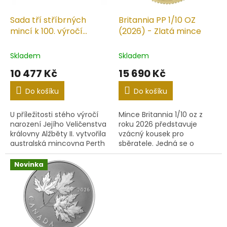
o
d
Sada tří stříbrných
Britannia PP 1/10 OZ
u
mincí k 100. výročí
(2026) - Zlatá mince
k
královny Alžběty II.
t
Skladem
Skladem
ů
10 477 Kč
15 690 Kč
Do košíku
Do košíku
U příležitosti stého výročí
Mince Britannia 1/10 oz z
narození Jejího Veličenstva
roku 2026 představuje
královny Alžběty II. vytvořila
vzácný kousek pro
australská mincovna Perth
sběratele. Jedná se o
jedinečnou sadu tří
limitovanou edici 500 kusů
stříbrných mincí. Každá
po celém světě, což z ní
Novinka
mince má váhu jedné...
činí exkluzivní sběratelskou
položku....