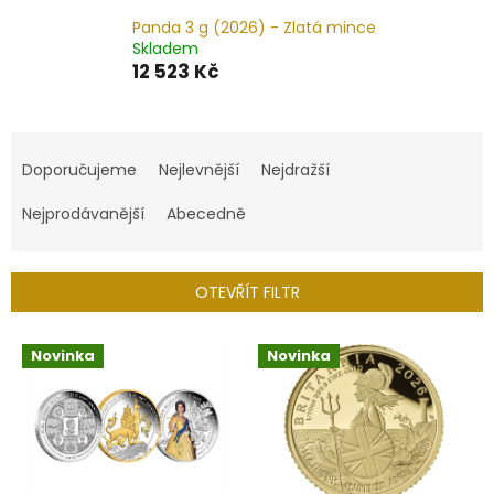
Panda 3 g (2026) - Zlatá mince
Skladem
12 523 Kč
Ř
a
Doporučujeme
Nejlevnější
Nejdražší
z
e
Nejprodávanější
Abecedně
n
í
p
OTEVŘÍT FILTR
r
o
V
Novinka
Novinka
d
ý
u
p
k
i
t
s
ů
p
r