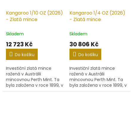
Kangaroo 1/10 OZ (2026)
Kangaroo 1/4 OZ (2026)
- Zlatá mince
- Zlatá mince
Skladem
Skladem
12 723 Kč
30 806 Kč
Do košíku
Do košíku
Investiční zlatá mince
Investiční zlatá mince
ražená v Austrálii
ražená v Austrálii
mincovnou Perth Mint. Ta
mincovnou Perth Mint. Ta
byla založena v roce 1899, v
byla založena v roce 1899, v
té době jako pobočka
té době jako pobočka
Britské královské mincovny.
Britské královské mincovny.
Dnes je plně vlastněna...
Dnes je plně vlastněna...