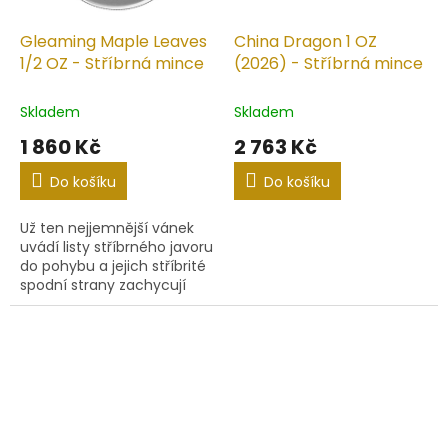
Gleaming Maple Leaves
China Dragon 1 OZ
1/2 OZ - Stříbrná mince
(2026) - Stříbrná mince
Skladem
Skladem
1 860 Kč
2 763 Kč
Do košíku
Do košíku
Už ten nejjemnější vánek
uvádí listy stříbrného javoru
do pohybu a jejich stříbrité
spodní strany zachycují
světlo, zatímco se jemně
kymácejí a třpytí. Tento
prchavý okamžik je...