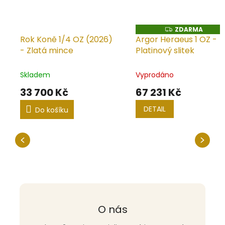
ZDARMA
Z
D
Rok Koně 1/4 OZ (2026)
Argor Heraeus 1 OZ -
A
- Zlatá mince
Platinový slitek
R
M
A
Skladem
Vyprodáno
33 700 Kč
67 231 Kč
DETAIL
Do košíku
O nás