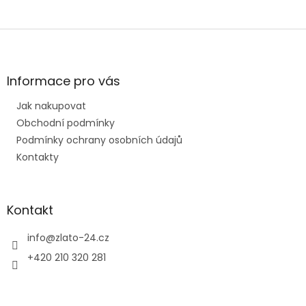
Z
á
p
a
Informace pro vás
t
Jak nakupovat
í
Obchodní podmínky
Podmínky ochrany osobních údajů
Kontakty
Kontakt
info
@
zlato-24.cz
+420 210 320 281