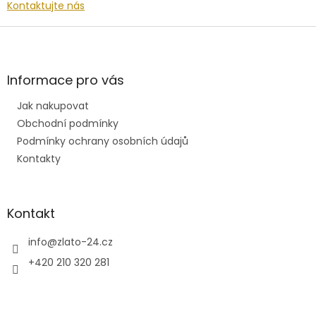
Kontaktujte nás
Z
á
p
a
Informace pro vás
t
Jak nakupovat
í
Obchodní podmínky
Podmínky ochrany osobních údajů
Kontakty
Kontakt
info
@
zlato-24.cz
+420 210 320 281