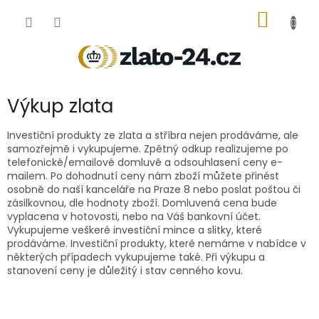
Přejít
NÁKUP
na
obsah
KOŠÍK
Výkup zlata
Investiční produkty ze zlata a stříbra nejen prodáváme, ale
samozřejmě i vykupujeme.
Zpětný odkup realizujeme po
telefonické/emailové domluvě a odsouhlasení ceny e-
mailem. Po dohodnutí ceny nám zboží můžete přinést
osobně
do naší kanceláře na Praze 8 nebo poslat poštou či
zásilkovnou, dle hodnoty zboží. Domluvená cena bude
vyplacena v hotovosti, nebo na Váš bankovní účet.
Vykupujeme veškeré investiční mince a slitky, které
prodáváme. Investiční produkty, které nemáme v nabídce v
některých případech vykupujeme také. Při výkupu a
stanovení ceny je důležitý i stav cenného kovu.