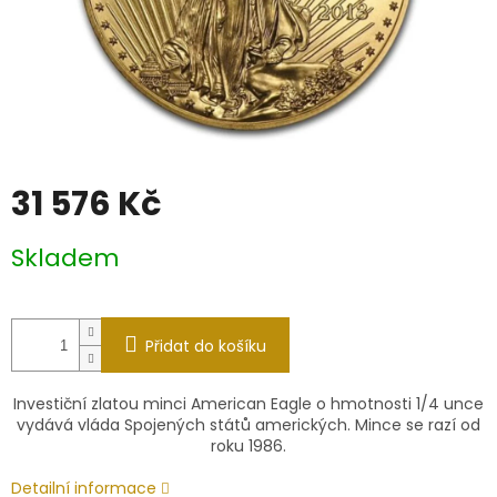
31 576 Kč
Měrná
Skladem
cena:
Přidat do košíku
Investiční zlatou minci American Eagle o hmotnosti 1/4 unce
vydává
vláda Spojených států amerických.
Mince se razí od
roku 1986.
Detailní informace