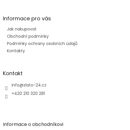
á
p
a
Informace pro vás
t
Jak nakupovat
í
Obchodní podmínky
Podmínky ochrany osobních údajů
Kontakty
Kontakt
info
@
zlato-24.cz
+420 210 320 281
Informace o obchodníkovi