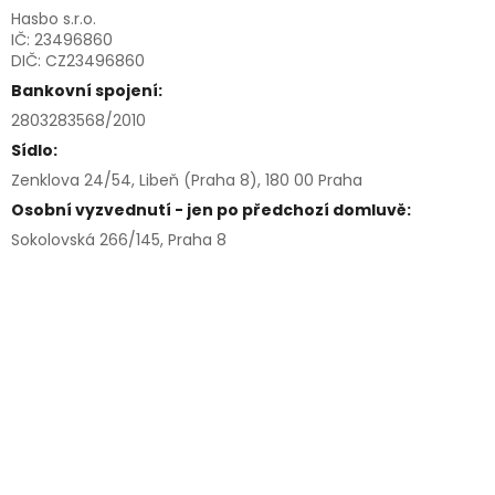
Hasbo s.r.o.
IČ: 23496860
DIČ: CZ23496860
Bankovní spojení:
2803283568/2010
Sídlo:
Zenklova 24/54, Libeň (Praha 8), 180 00 Praha
Osobní vyzvednutí - jen po předchozí domluvě:
Sokolovská 266/145, Praha 8