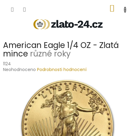
Přejít
NÁKUP
na
obsah
KOŠÍK
American Eagle 1/4 OZ - Zlatá
mince
různé roky
1124
Průměrné
Neohodnoceno
Podrobnosti hodnocení
hodnocení
produktu
je
0,0
z
5
hvězdiček.