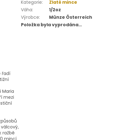
Kategorie
:
Zlaté mince
Váha
:
1/2oz
Výrobce
:
Münze Österreich
Položka byla vyprodána…
e řadí
ižní
i Maria
ří mezi
stiční
 způsobů
l válcový,
k ražbě
50 mincí