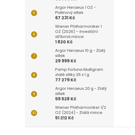
Argor Heraeus 1 OZ -
Platinový slitek
67 231 Kč
Wiener Philharmoniker 1
OZ (2026) – Investiční
stříbrná mince
1 820 Kč
Argor Heraeus 10 g - Zlatý
slitek
29 999 Kč
Pamp Fortuna Multigram
zlaté slitky 25 x 1 g
77 279 Kč
Argor Heraeus 20 g - Zlatý
slitek
59 528 Kč
Wiener Philharmoniker 1/2
OZ (2024) - Zlatá mince
51 212 Kč
Z