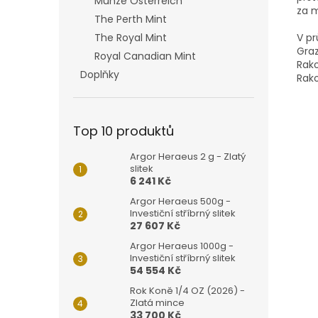
Münze Österreich
za m
The Perth Mint
V pr
The Royal Mint
Graz
Royal Canadian Mint
Rako
Doplňky
Rako
Top 10 produktů
Argor Heraeus 2 g - Zlatý
slitek
6 241 Kč
Argor Heraeus 500g -
Investiční stříbrný slitek
27 607 Kč
Argor Heraeus 1000g -
Investiční stříbrný slitek
54 554 Kč
Rok Koně 1/4 OZ (2026) -
Zlatá mince
33 700 Kč