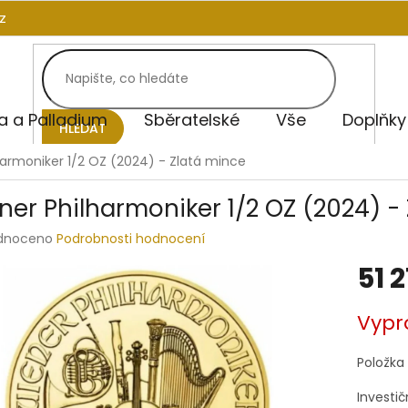
z
na a Palladium
Sběratelské
Vše
Doplňky
HLEDAT
harmoniker 1/2 OZ (2024) - Zlatá mince
ner Philharmoniker 1/2 OZ (2024) -
rné
dnoceno
Podrobnosti hodnocení
ení
51 2
tu
Měrná
Vypr
cena:
ek.
Položka
Investič