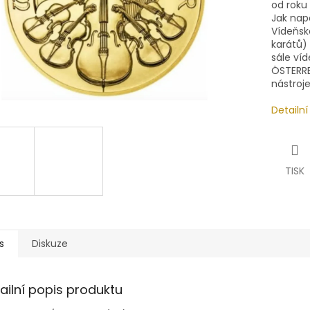
od roku 
Jak napo
Vídeňské
karátů)
sále
víd
ÖSTERRE
nástroje
Detailn
TISK
s
Diskuze
ailní popis produktu