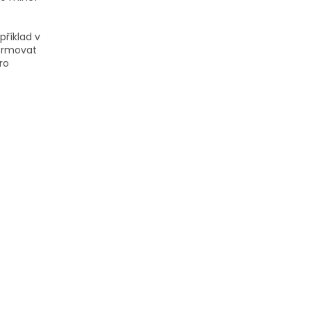
příklad v
formovat
ro