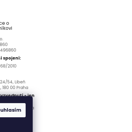
ce o
íkovi
o.
6860
3496860
 spojení:
68/2010
24/54, Libeň
, 180 00 Praha
yzvednutí - jen
chozí domluvě:
á 266/145, Praha
ouhlasím