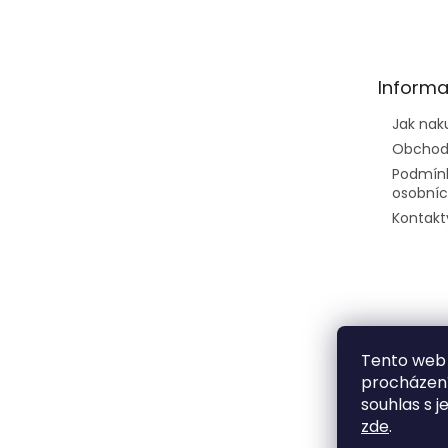
á
p
a
t
Informa
í
Jak nak
Obchod
Podmín
osobníc
Kontakt
Tento web 
procházení
souhlas s j
zde
.