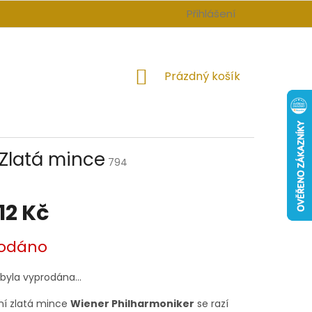
Přihlášení
NÁKUPNÍ
Prázdný košík
KOŠÍK
 Zlatá mince
794
12 Kč
odáno
 byla vyprodána…
ní zlatá mince
Wiener
Philharmoniker
se razí