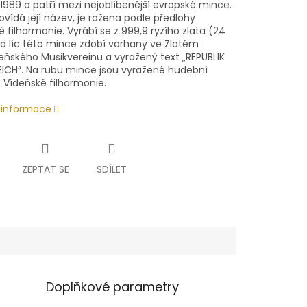
1989 a patří mezi nejoblíbenější evropské mince.
vídá její název, je ražena podle předlohy
 filharmonie. Vyrábí se z 999,9 ryzího zlata (24
 a líc této mince zdobí varhany ve Zlatém
eňského
Musikvereinu
a vyražen
ý text
„REPUBLIK
ICH”. Na rubu mince jsou vyražené hudební
 Vídeňské filharmonie.
í informace
ZEPTAT SE
SDÍLET
Doplňkové parametry