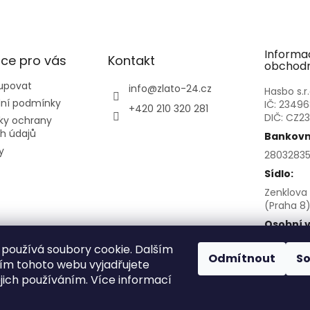
Informa
ce pro vás
Kontakt
obchodn
upovat
info
@
zlato-24.cz
Hasbo s.r.
ní podmínky
IČ: 2349
+420 210 320 281
DIČ: CZ2
ky ochrany
h údajů
Bankovní
y
28032835
Sídlo:
Zenklova 
(Praha 8)
Osobní v
po před
používá soubory cookie. Dalším
Sokolovsk
Odmítnout
S
m tohoto webu vyjadřujete
8
ejich používáním. Více informací