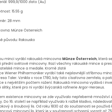
riál: 999,9/1000 zlato (Au)
nost: 15.55 g
měr: 28 mm
covna: Münze Österreich
ě původu: Rakousko
tou minci vyrábí rakouská mincovna
Münze Österreich
, která s
 přední světové mincovny. Razí všechny rakouské mince a prest
atelské mince a medaile. Kromě zlaté
e Wiener Philharmoniker vyrábí také nejslavnější stříbrnou minc
esa Taler. Vznikla v roce 1780, kdy tato císařovna zemřela, a pat
e s největším počtem ražení. Rakouská mincovna vydává i inve
é slitky, které pro ni vyrábí švýcarská rafinerie Argor-Heraeus.
em existence mincovny se zde využívalo nepřeberné množství
y. Do 16. století se například využívalo k ražbě kladivo, následova
bkový a šroubový lis. Od roku 1830 až do současnosti se používá 
encový mincovní lis, který je v současnosti schopný vyrazit až 7