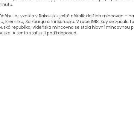
inutu.
ůběhu let vzniklo v Rakousku ještě několik dalších mincoven – na
u, Kremsku, Salzburgu či Innsbrucku. V roce 1918, kdy se začala 
uská republika, vídeňská mincovna se stala hlavní mincovnou p
usko. A tento status jí patří doposud.