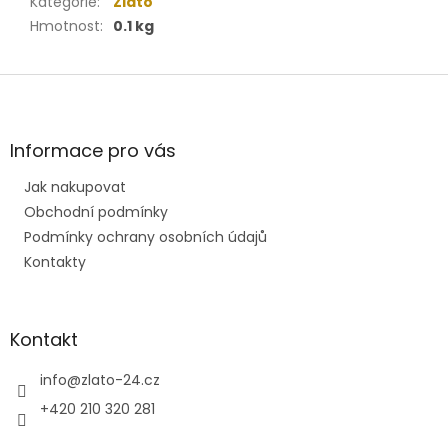
Kategorie
:
Zlato
Hmotnost
:
0.1 kg
Z
á
p
a
Informace pro vás
t
Jak nakupovat
í
Obchodní podmínky
Podmínky ochrany osobních údajů
Kontakty
Kontakt
info
@
zlato-24.cz
+420 210 320 281