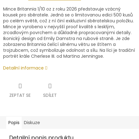
Mince Britannia 1/10 oz z roku 2026 představuje vzácný
kousek pro sběratele. Jedná se o limitovanou edici 500 kusů
po celém světě, což z ní činí exkluzivní sběratelskou položku.
Mince je vyrobena v nejvyšší proof kvalitě s lesklým,
zrcadlovým povrchem a důkladně propracovanými detaily.
Ikonický design od Emily Damstra na rubové straně. Je zde
zobrazena Britannia čelící silnému větru se štítem a
trojzubcem, což symbolizuje odolnost a sílu. Na líci je tradiční
portrét krále Cherlese III. od Martina Jenningse.
Detailní informace
ZEPTAT SE
SDÍLET
Popis
Diskuze
Detailní popis produktu