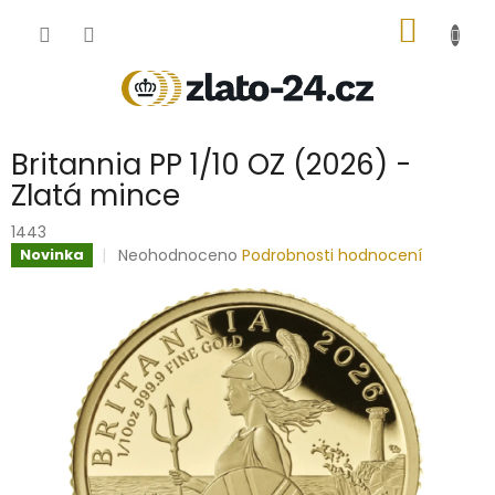
Přejít
NÁKUP
na
obsah
KOŠÍK
Britannia PP 1/10 OZ (2026) -
Zlatá mince
1443
Průměrné
Neohodnoceno
Podrobnosti hodnocení
Novinka
hodnocení
produktu
je
0,0
z
5
hvězdiček.