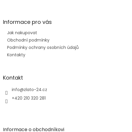
Z
á
p
a
Informace pro vás
t
Jak nakupovat
í
Obchodní podmínky
Podmínky ochrany osobních údajů
Kontakty
Kontakt
info
@
zlato-24.cz
+420 210 320 281
Informace o obchodníkovi