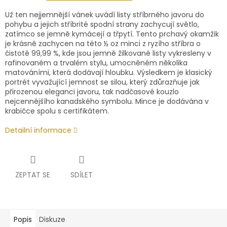
Už ten nejjemnější vánek uvádí listy stříbrného javoru do
pohybu a jejich stříbrité spodní strany zachycují světlo,
zatímco se jemně kymácejí a třpytí. Tento prchavý okamžik
je krásně zachycen na této ½ oz minci z ryzího stříbra o
čistotě 99,99 %, kde jsou jemně žilkované listy vykresleny v
rafinovaném a trvalém stylu, umocněném několika
matováními, která dodávají hloubku. Výsledkem je klasický
portrét vyvažující jemnost se silou, který zdůrazňuje jak
přirozenou eleganci javoru, tak nadčasové kouzlo
nejcennějšího kanadského symbolu. Mince je dodávána v
krabičce spolu s certifikátem.
Detailní informace
ZEPTAT SE
SDÍLET
Popis
Diskuze