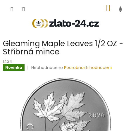
Přejít
NÁKUP
na
obsah
KOŠÍK
Gleaming Maple Leaves 1/2 OZ -
Stříbrná mince
1434
Průměrné
Neohodnoceno
Podrobnosti hodnocení
Novinka
hodnocení
produktu
je
0,0
z
5
hvězdiček.