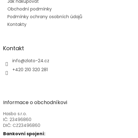
Jak nakupovat
í
Obchodní podmínky
Podmínky ochrany osobních údajů
Kontakty
Kontakt
info
@
zlato-24.cz
+420 210 320 281
Informace o obchodníkovi
Hasbo s.r.o.
IČ: 23496860
DIČ: CZ23496860
Bankovní spojení: