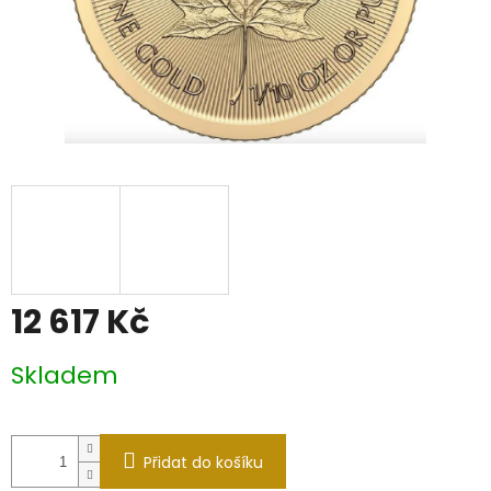
12 617 Kč
Měrná
Skladem
cena:
Přidat do košíku