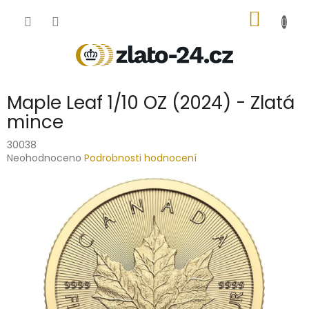
Přejít
NÁKUP
na
obsah
KOŠÍK
Maple Leaf 1/10 OZ (2024) - Zlatá
mince
30038
Průměrné
Neohodnoceno
Podrobnosti hodnocení
hodnocení
produktu
je
0,0
z
5
hvězdiček.