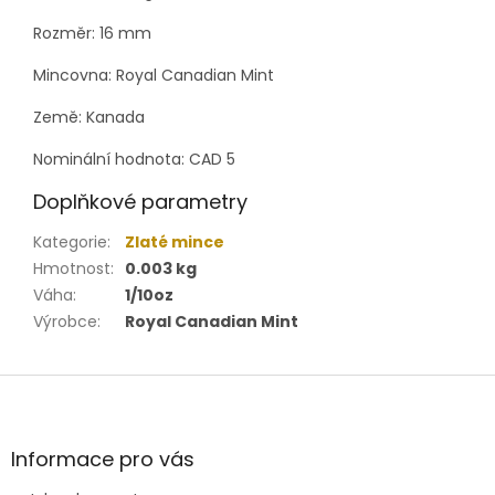
Rozměr: 16 mm
Mincovna:
Royal Canadian Mint
Země: Kanada
Nominální hodnota: CAD 5
Doplňkové parametry
Kategorie
:
Zlaté mince
Hmotnost
:
0.003 kg
Váha
:
1/10oz
Výrobce
:
Royal Canadian Mint
Z
á
p
a
Informace pro vás
t