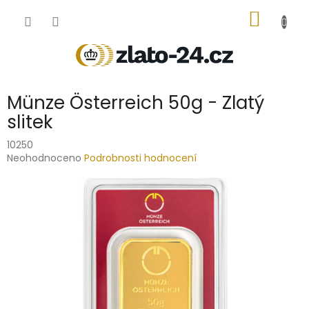
Přejít
NÁKUP
na
obsah
KOŠÍK
Münze Österreich 50g - Zlatý
slitek
10250
Průměrné
Neohodnoceno
Podrobnosti hodnocení
hodnocení
produktu
je
0,0
z
5
hvězdiček.