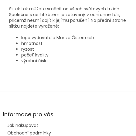
Slitek tak můžete směnit na všech světových trzích.
Společně s certifikátem je zatavený v ochranné fólii,
přičemž nesmí dojít k jejímu porušení. Na přední straně
slitku najdete vyražené:
logo vydavatele Münze Österreich
hmotnost
ryzost
pečeť kvality
výrobní číslo
Z
á
p
a
Informace pro vás
t
Jak nakupovat
í
Obchodní podmínky