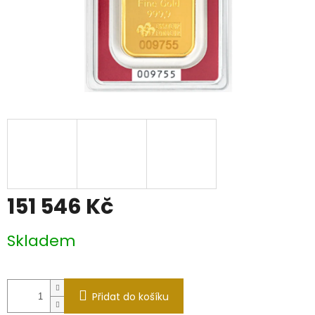
151 546 Kč
Měrná
Skladem
cena:
Přidat do košíku