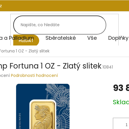
z
na a Palladium
Sběratelské
Vše
Doplňky
HLEDAT
ortuna 1 OZ - Zlatý slitek
p Fortuna 1 OZ - Zlatý slitek
10841
rné
ocení
Podrobnosti hodnocení
ení
93 
tu
Měrná
Skla
cena:
ek.