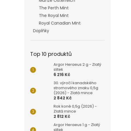
Münze Österreich
The Perth Mint
The Royal Mint
Royal Canadian Mint
Doplňky
Top 10 produktů
Argor Heraeus 2 g - Zlatý
slitek
6 216 Kč
30. výročí kanadského
stromového znaku 0,5g
(2026) - Zlatá mince
2 842 Kč
Rok koně 0,5g (2026) -
Zlatá mince
2 812 Kč
Argor Heraeus 1 g - Zlatý
slitek