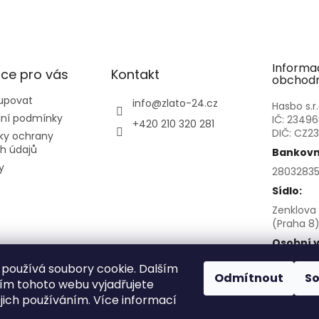
Informa
ce pro vás
Kontakt
obchodn
upovat
info
@
zlato-24.cz
Hasbo s.r.
ní podmínky
IČ: 2349
+420 210 320 281
DIČ: CZ2
ky ochrany
h údajů
Bankovní
y
28032835
Sídlo:
Zenklova 
(Praha 8)
Osobní v
po před
používá soubory cookie. Dalším
Sokolovsk
Odmítnout
S
m tohoto webu vyjadřujete
8
ejich používáním. Více informací