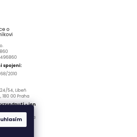
ce o
íkovi
o.
6860
3496860
 spojení:
68/2010
24/54, Libeň
, 180 00 Praha
yzvednutí - jen
chozí domluvě:
á 266/145, Praha
ouhlasím