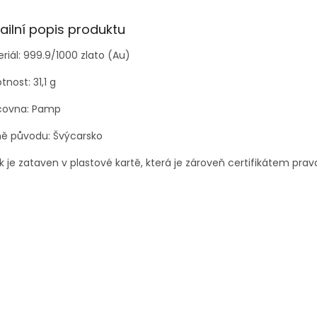
ailní popis produktu
riál: 999.9/1000 zlato (Au)
nost: 31,1 g
covna: Pamp
ě původu: Švýcarsko
ek je zataven v plastové kartě, která je zároveň certifikátem pravo