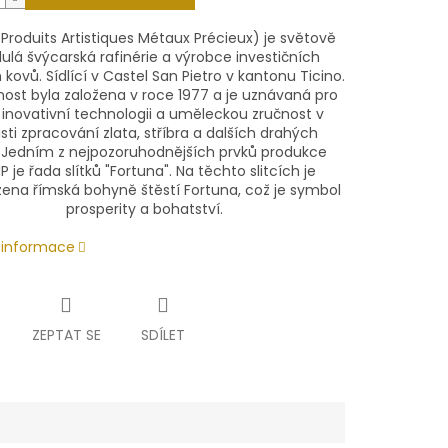
Produits Artistiques Métaux Précieux) je světově
lulá švýcarská rafinérie a výrobce investičních
kovů. Sídlící v Castel San Pietro v kantonu Ticino.
nost byla založena v roce 1977 a je uznávaná pro
 inovativní technologii a uměleckou zručnost v
sti zpracování zlata, stříbra a dalších drahých
.
Jedním z nejpozoruhodnějších prvků produkce
 je řada slítků "Fortuna".
Na těchto slitcích je
ena římská bohyně štěstí Fortuna, což je symbol
prosperity a bohatství.
í informace
ZEPTAT SE
SDÍLET