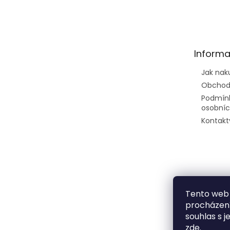
Z
á
p
a
t
Informa
í
Jak nak
Obchod
Podmín
osobníc
Kontakt
Tento web 
procházení
souhlas s j
zde
.