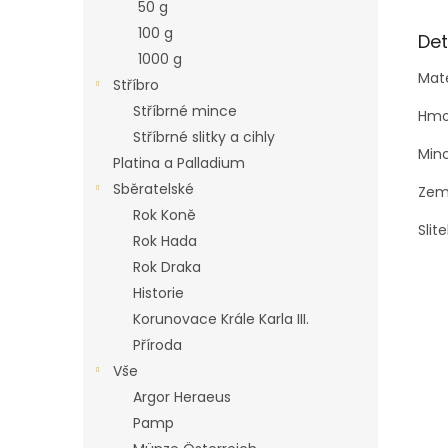
50 g
100 g
Det
1000 g
Mate
Stříbro
Stříbrné mince
Hmot
Stříbrné slitky a cihly
Min
Platina a Palladium
Sběratelské
Zem
Rok Koně
Slit
Rok Hada
Rok Draka
Historie
Korunovace Krále Karla III.
Příroda
Vše
Argor Heraeus
Pamp