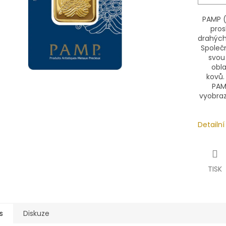
PAMP (
pros
drahých 
Společ
svou
obla
kovů
PAMP
vyobraz
Detailn
TISK
s
Diskuze