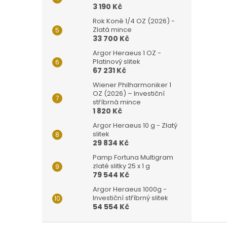
3 190 Kč
Rok Koně 1/4 OZ (2026) -
Zlatá mince
33 700 Kč
Argor Heraeus 1 OZ -
Platinový slitek
67 231 Kč
Wiener Philharmoniker 1
OZ (2026) – Investiční
stříbrná mince
1 820 Kč
Argor Heraeus 10 g - Zlatý
slitek
29 834 Kč
Pamp Fortuna Multigram
zlaté slitky 25 x 1 g
79 544 Kč
Argor Heraeus 1000g -
Investiční stříbrný slitek
54 554 Kč