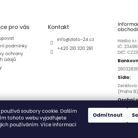
Informa
ce pro vás
Kontakt
obchodn
upovat
info
@
zlato-24.cz
Hasbo s.r.
ní podmínky
IČ: 2349
+420 210 320 281
DIČ: CZ2
ky ochrany
h údajů
Bankovní
y
28032835
Sídlo:
Zenklova 
(Praha 8)
Osobní v
po před
používá soubory cookie. Dalším
Sokolovsk
Odmítnout
S
m tohoto webu vyjadřujete
8
ejich používáním. Více informací