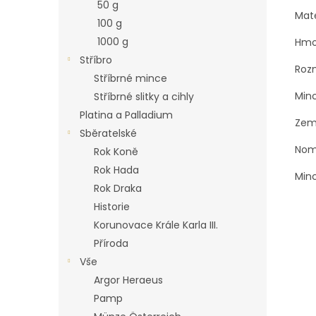
50 g
Mate
100 g
1000 g
Hmo
Stříbro
Roz
Stříbrné mince
Min
Stříbrné slitky a cihly
Platina a Palladium
Zem
Sběratelské
Nomi
Rok Koně
Rok Hada
Minc
Rok Draka
Historie
Korunovace Krále Karla III.
Příroda
Vše
Argor Heraeus
Pamp