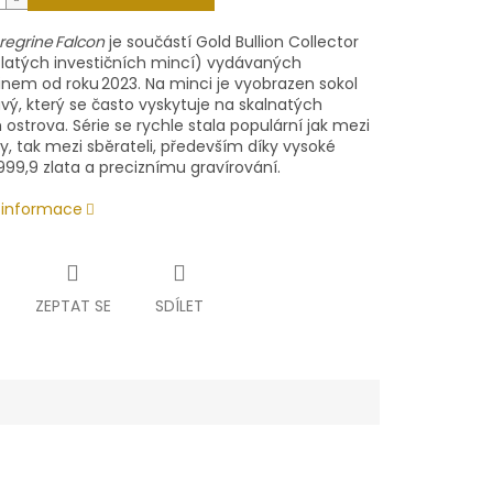
regrine Falcon
je součástí Gold Bullion Collector
zlatých investičních mincí) vydávaných
inem od roku 2023. Na minci je vyobrazen sokol
vý, který se často vyskytuje na skalnatých
ostrova. Série se rychle stala populární jak mezi
y, tak mezi sběrateli, především díky vysoké
999,9 zlata a preciznímu gravírování.
í informace
ZEPTAT SE
SDÍLET