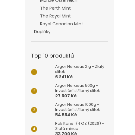
Münze Österreich
The Perth Mint
The Royal Mint
Royal Canadian Mint
Doplňky
Top 10 produktů
Argor Heraeus 2 g - Zlatý
slitek
6 241 Kč
Argor Heraeus 500g -
Investiční stříbrný slitek
27 607 Kč
Argor Heraeus 1000g -
Investiční stříbrný slitek
54 554 Kč
Rok Koně 1/4 OZ (2026) -
Zlatá mince
33 700 Kč