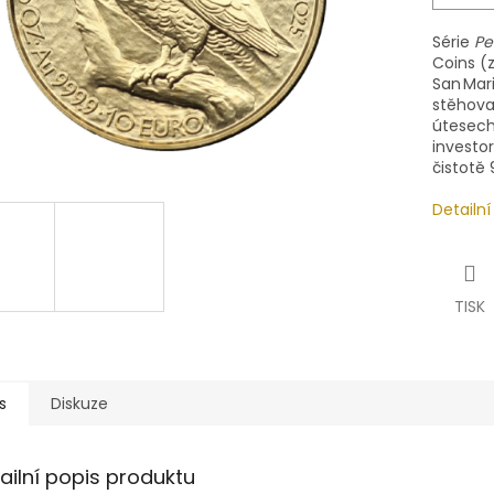
Série
Pe
Coins (
San Mar
stěhova
útesech 
investor
čistotě 
Detailn
TISK
s
Diskuze
ailní popis produktu