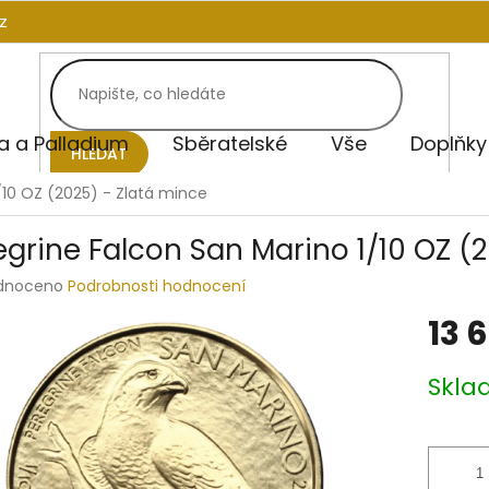
z
na a Palladium
Sběratelské
Vše
Doplňky
HLEDAT
/10 OZ (2025) - Zlatá mince
egrine Falcon San Marino 1/10 OZ (
rné
dnoceno
Podrobnosti hodnocení
ení
13 
tu
Měrná
Skla
cena:
ek.