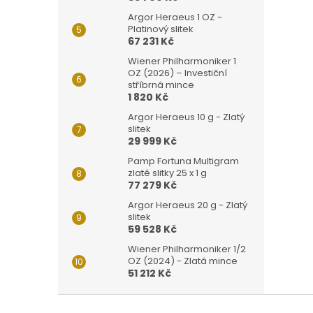
Argor Heraeus 1 OZ -
Platinový slitek
67 231 Kč
Wiener Philharmoniker 1
OZ (2026) – Investiční
stříbrná mince
1 820 Kč
Argor Heraeus 10 g - Zlatý
slitek
29 999 Kč
Pamp Fortuna Multigram
zlaté slitky 25 x 1 g
77 279 Kč
Argor Heraeus 20 g - Zlatý
slitek
59 528 Kč
Wiener Philharmoniker 1/2
OZ (2024) - Zlatá mince
51 212 Kč
Z