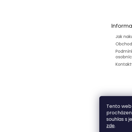
á
p
a
t
Informa
í
Jak nak
Obchod
Podmín
osobníc
Kontakt
Tento web 
procházení
souhlas s j
zde
.