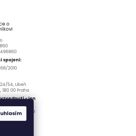
ce o
íkovi
o.
6860
3496860
 spojení:
68/2010
24/54, Libeň
, 180 00 Praha
yzvednutí - jen
chozí domluvě:
á 266/145, Praha
ouhlasím