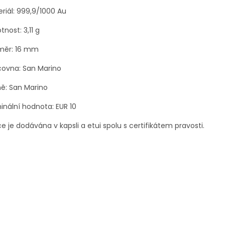
riál: 999,9/1000 Au
tnost:
3,11
g
měr:
16
mm
covna:
San Marino
ě: San Marino
nální hodnota: EUR 10
e je dodávána v kapsli a etui spolu s certifikátem pravosti.