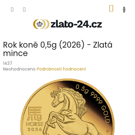
Přejít
NÁKUP
na
obsah
KOŠÍK
Rok koně 0,5g (2026) - Zlatá
mince
1437
Průměrné
Neohodnoceno
Podrobnosti hodnocení
hodnocení
produktu
je
0,0
z
5
hvězdiček.