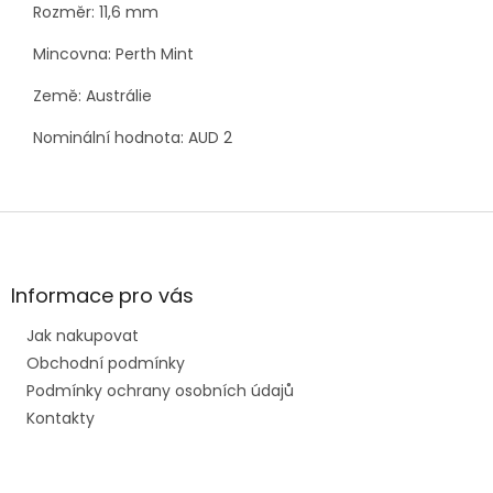
Rozměr:
11,6
mm
Mincovna:
Perth Mint
Země: Austrálie
Nominální hodnota: AUD 2
Z
á
p
a
Informace pro vás
t
Jak nakupovat
í
Obchodní podmínky
Podmínky ochrany osobních údajů
Kontakty