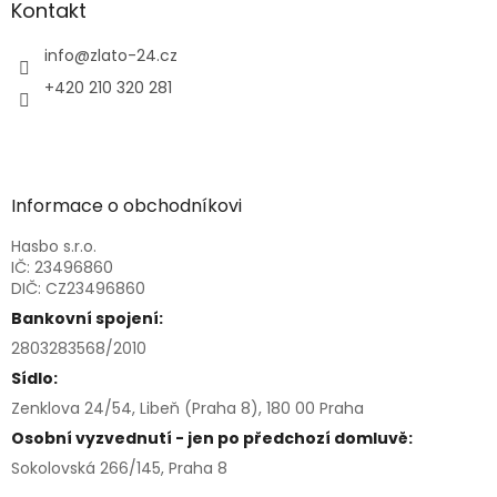
Kontakt
info
@
zlato-24.cz
+420 210 320 281
Informace o obchodníkovi
Hasbo s.r.o.
IČ: 23496860
DIČ: CZ23496860
Bankovní spojení:
2803283568/2010
Sídlo:
Zenklova 24/54, Libeň (Praha 8), 180 00 Praha
Osobní vyzvednutí - jen po předchozí domluvě:
Sokolovská 266/145, Praha 8