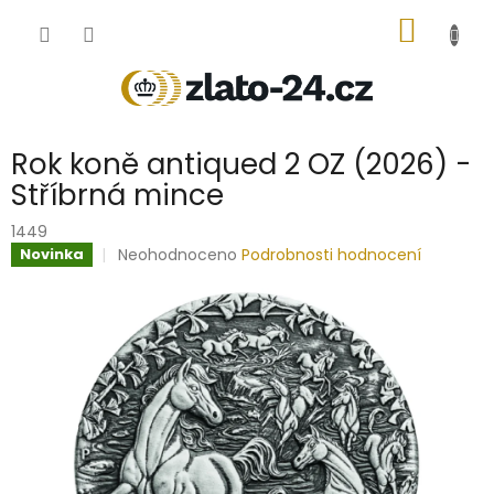
Přejít
NÁKUP
na
obsah
KOŠÍK
Rok koně antiqued 2 OZ (2026) -
Stříbrná mince
1449
Průměrné
Neohodnoceno
Podrobnosti hodnocení
Novinka
hodnocení
produktu
je
0,0
z
5
hvězdiček.