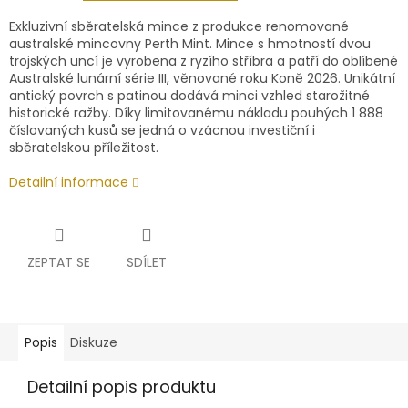
Exkluzivní sběratelská mince z produkce renomované
australské mincovny Perth Mint. Mince s hmotností dvou
trojských uncí je vyrobena z ryzího stříbra a patří do oblíbené
Australské lunární série III, věnované roku Koně 2026. Unikátní
antický povrch s patinou dodává minci vzhled starožitné
historické ražby. Díky limitovanému nákladu pouhých 1 888
číslovaných kusů se jedná o vzácnou investiční i
sběratelskou příležitost.
Detailní informace
ZEPTAT SE
SDÍLET
Popis
Diskuze
Detailní popis produktu