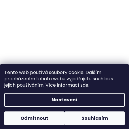
Tento web používá soubory cookie. Dalším
procházením tohoto webu vyjadřujete souhlas s
jejich používáním. Více informací
zde
.
Nastavení
Vytvořil Shoptet
Odmítnout
Souhlasím
Copyright 2026
Zlato-24.cz
. Všechna práva vyhrazena.