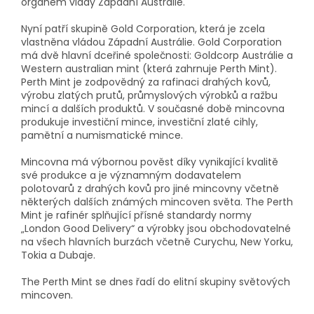
orgánem vlády Západní Austrálie.
Nyní patří skupině Gold Corporation, která je zcela
vlastněna vládou Západní Austrálie. Gold Corporation
má dvě hlavní dceřiné společnosti: Goldcorp Austrálie a
Western australian mint (která zahrnuje Perth Mint).
Perth Mint je zodpovědný za rafinaci drahých kovů,
výrobu zlatých prutů, průmyslových výrobků a ražbu
mincí a dalších produktů. V současné době mincovna
produkuje investiční mince, investiční zlaté cihly,
pamětní a numismatické mince.
Mincovna má výbornou pověst díky vynikající kvalitě
své produkce a je významným dodavatelem
polotovarů z drahých kovů pro jiné mincovny včetně
některých dalších známých mincoven světa. The Perth
Mint je rafinér splňující přísné standardy normy
„London Good Delivery“ a výrobky jsou obchodovatelné
na všech hlavních burzách včetně Curychu, New Yorku,
Tokia a Dubaje.
The Perth Mint se dnes řadí do elitní skupiny světových
mincoven.