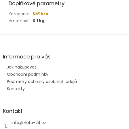
Doplňkové parametry
Kategorie
:
Stříbro
Hmotnost
:
0.1 kg
Z
á
p
a
Informace pro vás
t
Jak nakupovat
í
Obchodní podmínky
Podmínky ochrany osobních údajů
Kontakty
Kontakt
info
@
zlato-24.cz