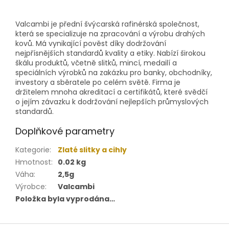
Valcambi je přední švýcarská rafinérská společnost,
která se specializuje na zpracování a výrobu drahých
kovů. Má vynikající pověst díky dodržování
nejpřísnějších standardů kvality a etiky. Nabízí širokou
škálu produktů, včetně slitků, mincí, medailí a
speciálních výrobků na zakázku pro banky, obchodníky,
investory a sběratele po celém světě. Firma je
držitelem mnoha akreditací a certifikátů, které svědčí
o jejím závazku k dodržování nejlepších průmyslových
standardů.
Doplňkové parametry
Kategorie
:
Zlaté slitky a cihly
Hmotnost
:
0.02 kg
Váha
:
2,5g
Výrobce
:
Valcambi
Položka byla vyprodána…
Z