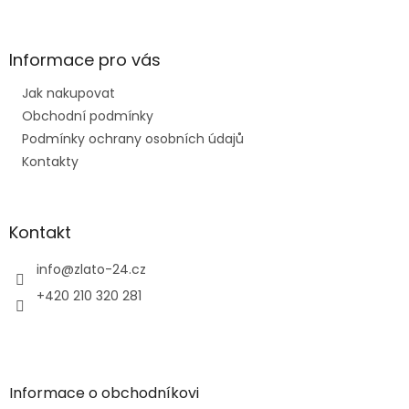
á
p
a
Informace pro vás
t
Jak nakupovat
í
Obchodní podmínky
Podmínky ochrany osobních údajů
Kontakty
Kontakt
info
@
zlato-24.cz
+420 210 320 281
Informace o obchodníkovi