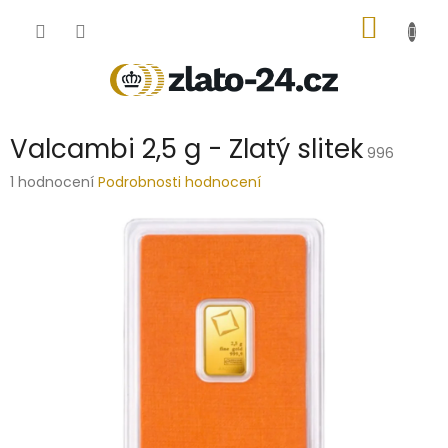
Přejít
NÁKUP
na
obsah
KOŠÍK
Valcambi 2,5 g - Zlatý slitek
996
Průměrné
1 hodnocení
Podrobnosti hodnocení
hodnocení
produktu
je
5,0
z
5
hvězdiček.