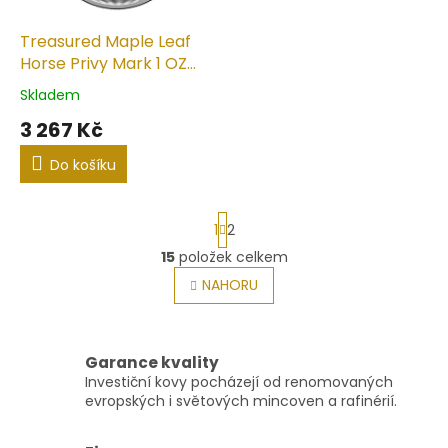
Treasured Maple Leaf
Horse Privy Mark 1 OZ
(2026) - Stříbrná mince
Skladem
Průměrné
hodnocení
3 267 Kč
produktu
je
Do košíku
5,0
z
5
S
1
2
hvězdiček.
t
r
15
položek celkem
O
á
v
NAHORU
n
l
k
o
á
v
d
á
a
Garance kvality
n
c
Investiční kovy pocházejí od renomovaných
í
í
evropských i světových mincoven a rafinérií.
p
r