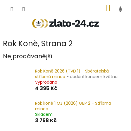
Přejít
NÁKUP
na
obsah
KOŠÍK
Rok Koně
, Strana 2
Nejprodávanější
Rok Koně 2026 (TVD 1) - Sběratelská
stříbrná mince
- dodání koncem května
Vyprodáno
4 395 Kč
Rok koně 1 OZ (2026) GBP 2 - Stříbrná
mince
Skladem
3 758 Kč