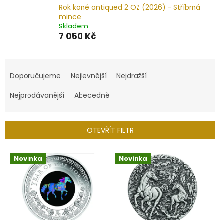
Rok koně antiqued 2 OZ (2026) - Stříbrná
mince
Skladem
7 050 Kč
Ř
a
Doporučujeme
Nejlevnější
Nejdražší
z
e
Nejprodávanější
Abecedně
n
í
p
OTEVŘÍT FILTR
r
o
V
Novinka
Novinka
d
ý
u
p
k
i
t
s
ů
p
r