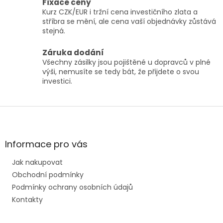
Fixace ceny
v
Kurz CZK/EUR i tržní cena investičního zlata a
k
stříbra se mění, ale cena vaší objednávky zůstává
y
stejná.
v
ý
p
Záruka dodání
i
Všechny zásilky jsou pojištěné u dopravců v plné
s
výši, nemusíte se tedy bát, že přijdete o svou
u
investici.
Z
á
p
a
Informace pro vás
t
Jak nakupovat
í
Obchodní podmínky
Podmínky ochrany osobních údajů
Kontakty