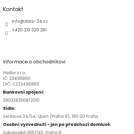
Kontakt
info
@
zlato-24.cz
+420 210 320 281
Informace o obchodníkovi
Hasbo s.r.o.
IČ: 23496860
DIČ: CZ23496860
Bankovní spojení:
2803283568/2010
Sídlo:
Zenklova 24/54, Libeň (Praha 8), 180 00 Praha
Osobní vyzvednutí - jen po předchozí domluvě:
Sokolovská 266/145, Praha 8