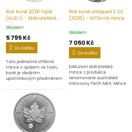
o
d
Rok Koně 2026 Opál
Rok koně antiqued 2 OZ
u
(AUD 1) - Sběratelská
(2026) - Stříbrná mince
k
stříbrná mince
Skladem
Průměrné
t
Skladem
hodnocení
5 795 Kč
ů
produktu
7 050 Kč
je
Do košíku
5,0
Do košíku
z
Tato jedinečná stříbrná
5
Exkluzivní sběratelská
mince s opálem ve tvaru
hvězdiček.
mince z produkce
koně je ideálním
renomované australské
upomínkovým předmětem
mincovny Perth Mint. Mince
pro oslavu Lunárního
s hmotností dvou trojských
nového roku 2026 a pro
uncí je vyrobena z ryzího
všechny narozené v roce
stříbra a patří do oblíbené...
koně, sedmého zvířete...